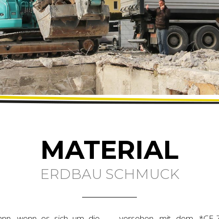
MATERIAL
ERDBAU SCHMUCK
ann, wenn es sich um die
versehen mit dem *CE-Ze