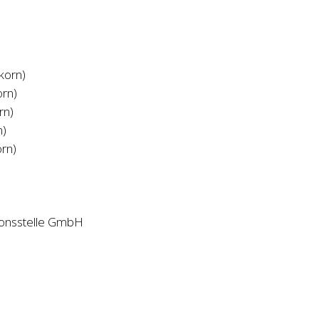
korn)
orn)
rn)
n)
rn)
tionsstelle GmbH