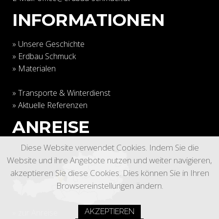
INFORMATIONEN
»
Unsere Geschichte
»
Erdbau Schmuck
»
Materialen
»
Transporte & Winterdienst
»
Aktuelle Referenzen
ANREISE
Diese Website verwendet Cookies. Indem Sie die
Website und ihre Angebote nutzen und weiter navigieren,
akzeptieren Sie diese Cookies. Dies können Sie in Ihren
Browsereinstellungen ändern.
AKZEPTIEREN
» zur Anreise